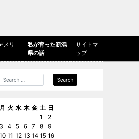
デメリ
私が育った新潟
サイトマ
県の話
ップ
Search
月
火
水
木
金
土
日
1
2
3
4
5
6
7
8
9
10
11
12
13
14
15
16