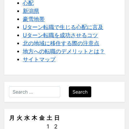
心配
新潟県
豪雪地帯
Uターン転職で生じる心配に言及
Uターン転職を成功させるコツ
北の地域に移住する際の注意点
地方への転職のデメリットとは？
サイトマップ
Search
月
火
水
木
金
土
日
1
2