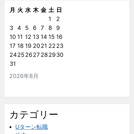
住
月
火
水
木
金
土
日
す
1
2
る
3
4
5
6
7
8
9
際
10
11
12
13
14
15
16
の
17
18
19
20
21
注
22
23
意
24
25
26
27
28
29
30
点
31
2026年8月
カテゴリー
Uターン転職