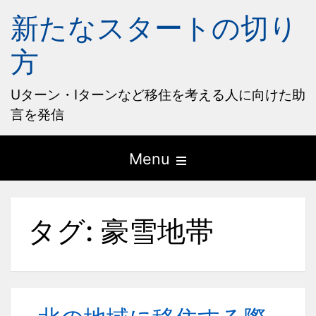
新たなスタートの切り
方
Uターン・Iターンなど移住を考える人に向けた助
言を発信
Open
Menu
the
main
タグ:
豪雪地帯
menu